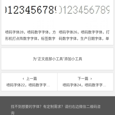
喷码字体28，喷码数字字体，方
喷码字体26，喷码数字字体，打
形机打点阵数字字体，标签数字
码数字字体，生产日期字体，单
字体，条码数字字体，可用于打
排机打点阵数字字体，可用于打
印喷码、标签、条形码
印喷码
为“正文底部小工具”添加小工具
上一篇
下一篇
喷码字体22，喷码数字字体，打码数字字体，生产日期字体，单排机打点阵数字字体，可用于打印喷码
喷码字体24，喷码数字字体，打码数字字体，生产日期点阵字体，单排机打点阵数字字体，可用于打印喷码
文章导航
找不到想要的字体？有定制需求？请扫右边微信二维码咨
询