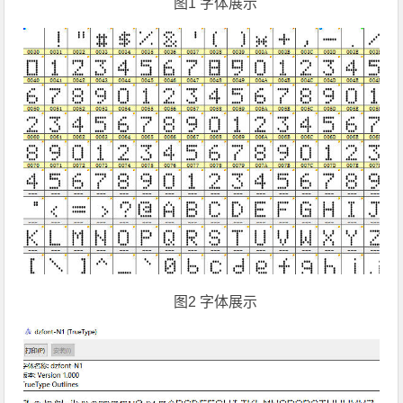
图1 字体展示
图2 字体展示