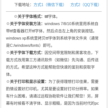
下载地址：
方式1（微信下载）
方式2（QQ下载）
☉
关于字体格式：ttf
字体。
☉
关于字体安装方法：
windows 7/8/10系统里用系统自
带ttf查看器打开ttf字体，然后点击左上角的安装按钮。
windows xp系统里拷贝ttf字体到系统字体文件夹（通常
是C:/windows/fonts）即可。
☉
关于字体下载方式：
因空间带宽限制和黑客攻击，下
载方式改用第三方通讯软件（如微信）先沟通、后传送
的方式。希望这种方式能帮助您快速的鉴别和获取字
体。
☉
关于打印和显示设置：
为了获得理想打印佳果，需要
酌情设置好打印机，尤其是要设置好打印分辨率。如果
有什么困难，请通过远程协助软件让我们帮您！另，屏
幕有时候看不清字体、显示粗糙，是因为当前时代的pc