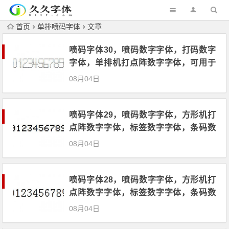
首页
单排喷码字体
文章
喷码字体30，喷码数字字体，打码数字
字体，单排机打点阵数字字体，可用于
打印喷码
08月04日
喷码字体29，喷码数字字体，方形机打
点阵数字字体，标签数字字体，条码数
字字体，可用于打印喷码、标签、条形
08月04日
码
喷码字体28，喷码数字字体，方形机打
点阵数字字体，标签数字字体，条码数
字字体，可用于打印喷码、标签、条形
08月04日
码