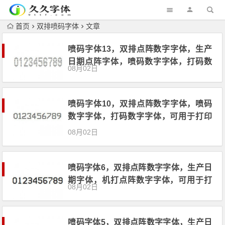
首页
双排喷码字体
文章
喷码字体13，双排点阵数字字体，生产
日期点阵字体，喷码数字字体，打码数
08月02日
字字体，可用于打印喷码
喷码字体10，双排点阵数字字体，喷码
数字字体，打码数字字体，可用于打印
喷码
08月02日
喷码字体6，双排点阵数字字体，生产日
期字体，机打点阵数字字体，可用于打
08月02日
印喷码
喷码字体5，双排点阵数字字体，生产日