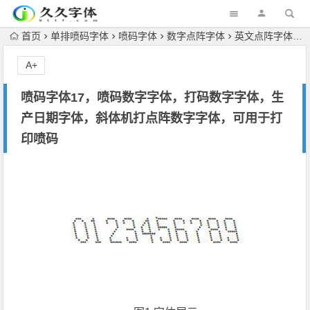
首页
单排喷码字体
喷码字体
数字点阵字体
英文点阵字体
A+
喷码字体17，喷码数字字体，打码数字字体，生
产日期字体，斜体机打点阵数字字体，可用于打
印喷码