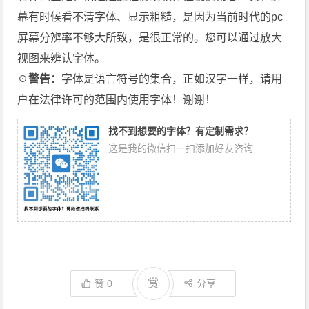
幕有时候看不清字体、显示粗糙，是因为当前时代的pc
屏幕分辨率不够大所致，是很正常的。您可以通过放大
视图来辨认字体。
☉
警告：
字体是语言符号的集合，正如汉字一样，请用
户在法律许可的范围内使用字体！谢谢！
找不到想要的字体？有定制需求？
这是我的微信扫一扫添加好友咨询
赏
赞
0
分享