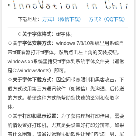
下载地址：
方式1（微信下载）
方式2（QQ下载）
☉
关于字体格式：ttf
字体。
☉
关于字体安装方法：
windows 7/8/10系统里用系统自
带ttf查看器打开ttf字体，然后点击左上角的安装按钮。
windows xp系统里拷贝ttf字体到系统字体文件夹（通常
是C:/windows/fonts）即可。
☉
关于字体下载方式：
因空间带宽限制和黑客攻击，下
载方式改用第三方通讯软件（如微信）先沟通、后传送
的方式。希望这种方式能帮助您快速的鉴别和获取字
体。
☉
关于打印和显示设置：
为了获得理想打印佳果，需要
酌情设置好打印机，尤其是要设置好打印分辨率。如果
有什么困难，请通过远程协助软件让我们帮您！另，屏