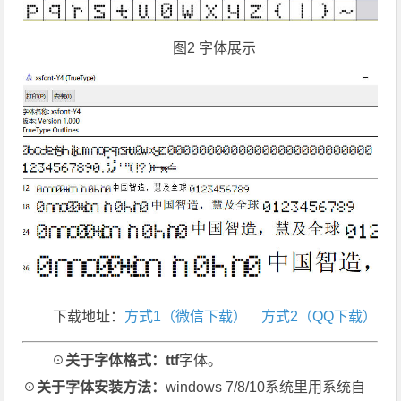
图2 字体展示
下载地址：
方式1（微信下载）
方式2（QQ下载）
☉
关于字体格式：ttf
字体。
☉
关于字体安装方法：
windows 7/8/10系统里用系统自