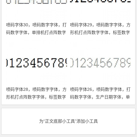
喷码字体30，喷码数字字体，打
喷码字体29，喷码数字字体，方
码数字字体，单排机打点阵数字
形机打点阵数字字体，标签数字
字体，可用于打印喷码
字体，条码数字字体，可用于打
印喷码、标签、条形码
喷码字体28，喷码数字字体，方
喷码字体26，喷码数字字体，打
形机打点阵数字字体，标签数字
码数字字体，生产日期字体，单
字体，条码数字字体，可用于打
排机打点阵数字字体，可用于打
印喷码、标签、条形码
印喷码
为“正文底部小工具”添加小工具