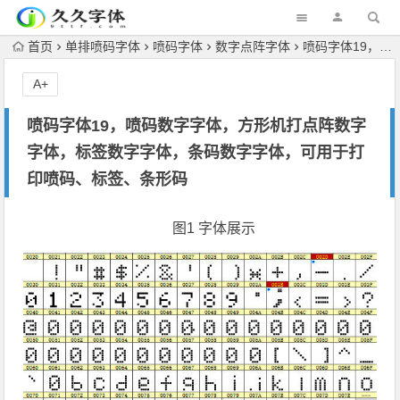
首页
单排喷码字体
喷码字体
数字点阵字体
喷码字体19，喷码数字字体，方形机打点阵数字字体，标签数字字体，条码数字字体，可用于打印喷码、标签、条形码
A+
喷码字体19，喷码数字字体，方形机打点阵数字
字体，标签数字字体，条码数字字体，可用于打
印喷码、标签、条形码
图1 字体展示